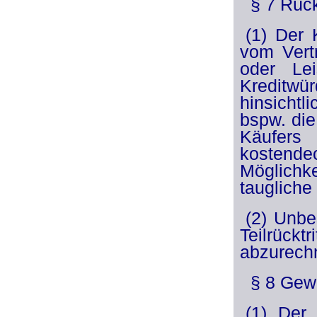
§ 7 Rückt
(1) Der 
vom Vertr
oder Le
Kreditwü
hinsicht
bspw. die
Käufers
kostende
Möglichk
taugliche
(2) Unbe
Teilrück
abzurech
§ 8 Gewä
(1) Der 