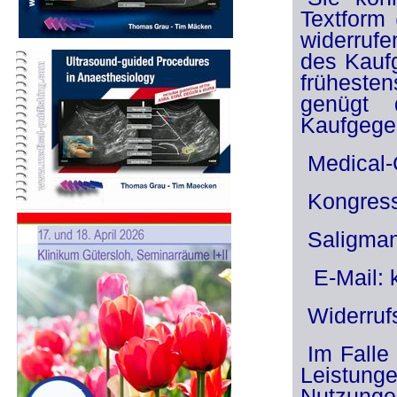
Textform 
widerrufe
des Kauf
frühesten
genügt 
Kaufgegen
Medical-
Kongress
Saligma
E-Mail:
Widerruf
Im Falle
Leistun
Nutzunge