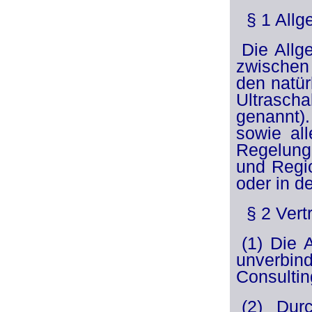
§ 1 Allg
Die Allg
zwischen
den natür
Ultrasch
genannt)
sowie al
Regelunge
und Regio
oder in d
§ 2 Vert
(1) Die 
unverbi
Consultin
(2) Dur