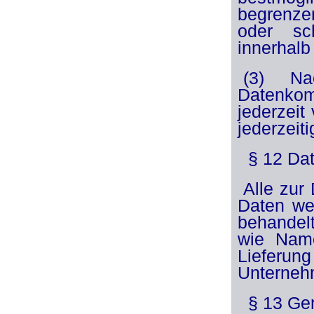
begrenzen
oder sch
innerhalb
(3) Na
Datenkom
jederzeit
jederzeit
§ 12 Da
Alle zur
Daten we
behandelt
wie Nam
Lieferun
Unterneh
§ 13 Ger