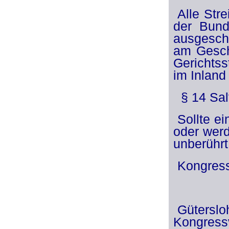
Alle Str
der Bund
ausgeschl
am Gesch
Gerichtss
im Inland 
§ 14 Sal
Sollte e
oder werd
unberührt
Kongress
Güterslo
Kongre