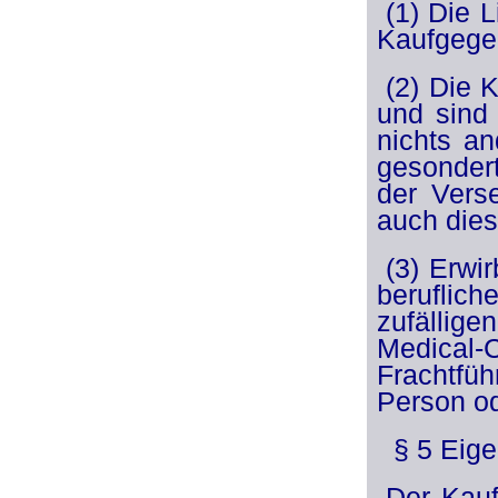
(1) Die 
Kaufgegen
(2) Die 
und sind 
nichts a
gesondert
der Vers
auch dies
(3) Erwi
beruflich
zufällige
Medical-
Frachtfüh
Person od
§ 5 Eige
Der Kauf