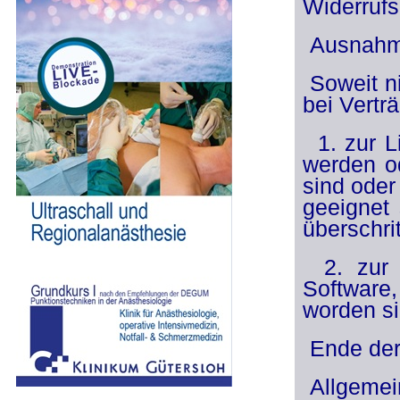
Widerrufs
Ausnah
Soweit n
bei Vertr
1. zur L
werden od
sind oder
geeignet 
überschri
2. zur 
Software,
worden si
Ende der
Allgeme