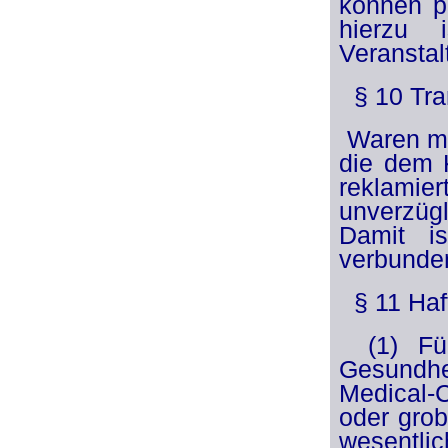
können pe
hierzu 
Veranstal
§ 10 Tra
Waren mi
die dem K
reklamie
unverzügl
Damit is
verbunde
§ 11 Ha
(1) Für
Gesundhe
Medical-
oder grob
wesentlic