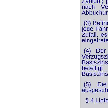
Zahlung 
nach Ver
Abbuchun
(3) Befi
jede Fahr
Zufall, e
eingetret
(4) Der
Verzugsz
Basiszins
beteilig
Basiszins
(5) Die
ausgesch
§ 4 Lief