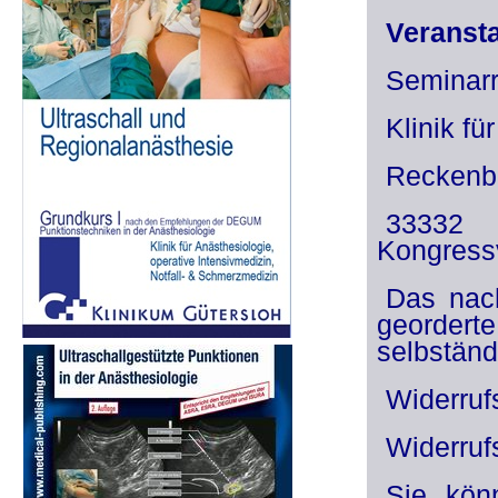
Veransta
Seminarr
Klinik fü
Reckenbe
33332 
Kongressv
Das nach
georder
selbständ
Widerruf
Widerruf
Sie kön