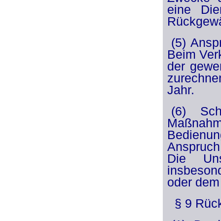
eine Di
Rückgewä
(5) Ansp
Beim Ver
der gewer
zurechne
Jahr.
(6) Sch
Maßnahm
Bedienun
Anspruch
Die Uns
insbesond
oder dem 
§ 9 Rück