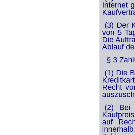
Internet 
Kaufvertr
(3) Der 
von 5 Ta
Die Auftr
Ablauf de
§ 3 Zahl
(1) Die 
Kreditka
Recht vor
auszusch
(2) Bei
Kaufprei
auf Rech
innerhal