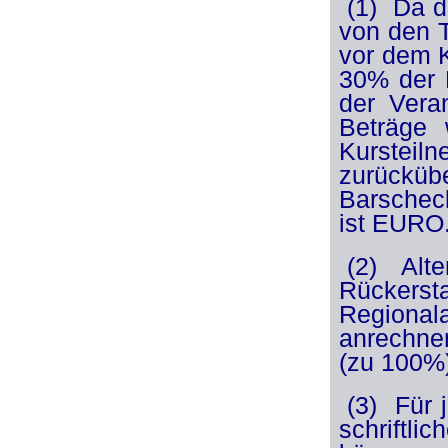
(1) Da d
von den T
vor dem K
30% der K
der Vera
Beträge 
Kurstei
zurücküb
Barschec
ist EURO
(2) Alt
Rückersta
Regional
anrechnen
(zu 100%)
(3) Für 
schriftl