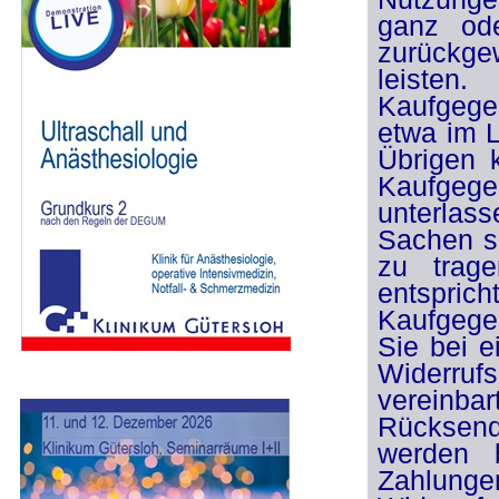
ganz ode
zurückge
leisten
Kaufgege
etwa im L
Übrigen 
Kaufgege
unterlas
Sachen s
zu trage
entspr
Kaufgegen
Sie bei 
Widerruf
vereinba
Rücksend
werden b
Zahlunge