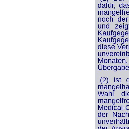
dafür, da
mangelfre
noch der
und zeig
Kaufgeg
Kaufgegen
diese Ver
unverein
Monaten,
Übergabe
(2) Ist
mangelhaf
Wahl di
mangelfre
Medical-C
der Nach
unverhält
der Ansp