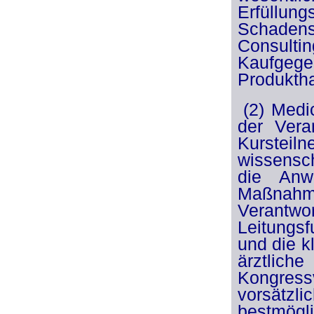
Erfüllun
Schadense
Consulti
Kaufge
Produktha
(2) Medi
der Vera
Kursteil
wissensc
die Anw
Maßnahm
Verantw
Leitungs
und die 
ärztliche
Kongressv
vorsätzl
bestmög