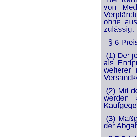
von Medi
Verpfänd
ohne aus
zulässig.
§ 6 Prei
(1) Der 
als Endpr
weiterer 
Versandk
(2) Mit 
werden 
Kaufgegen
(3) Maßg
der Abga