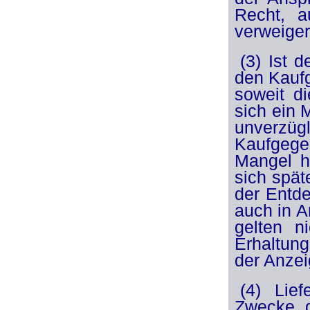
Recht, 
verweiger
(3) Ist 
den Kaufg
soweit d
sich ein 
unverzüg
Kaufgege
Mangel ha
sich spät
der Entde
auch in 
gelten n
Erhaltun
der Anzei
(4) Lie
Zwecke d